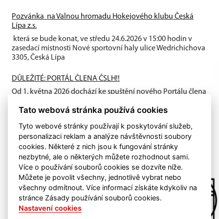
Pozvánka na Valnou hromadu Hokejového klubu Česká
Lípa z.s.
která se bude konat, ve středu 24.6.2026 v 15:00 hodin v
zasedací místnosti Nové sportovní haly ulice Wedrichichova
3305, Česká Lípa
DŮLEŽITÉ: PORTÁL ČLENA ČSLH!!
Od 1. května 2026 dochází ke spuštění nového Portálu člena
ČSLH, který zavádí individuální členství všech fyzických
Tato webová stránka používá cookies
osob...
Tyto webové stránky používají k poskytování služeb,
personalizaci reklam a analýze návštěvnosti soubory
cookies. Některé z nich jsou k fungování stránky
nezbytné, ale o některých můžete rozhodnout sami.
Více o používání souborů cookies se dozvíte níže.
Můžete je povolit všechny, jednotlivě vybrat nebo
všechny odmítnout. Více informací získáte kdykoliv na
stránce Zásady používání souborů cookies.
Nastavení cookies