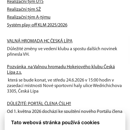
Realizační tým U15
Realizační tým SŽ
Realizační tým A-týmu
Systém play-off KLM 2025/2026
VALNÁ HROMADA HC ČESKÁ LÍPA
Důležité změny ve vedení klubu a spostu dalších novinek
přinesla VH.
Pozvánka na Valnou hromadu Hokejového klubu Česká
Lípa z.s.
která se bude konat, ve středu 24.6.2026 v 15:00 hodin v
zasedací místnosti Nové sportovní haly ulice Wedrichichova
3305, Česká Lípa
DŮLEŽITÉ: PORTÁL ČLENA ČSLH!!
Od 1. května 2026 dochází ke spuštění nového Portálu člena
ČSLH, který zavádí individuální členství všech fyzických
Tato webová stránka používá cookies
osob...