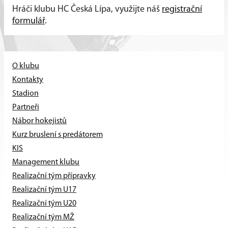
Hráči klubu HC Česká Lípa, využijte náš
registrační
formulář
.
O klubu
Kontakty
Stadion
Partneři
Nábor hokejistů
Kurz bruslení s predátorem
KIS
Management klubu
Realizační tým přípravky
Realizační tým U17
Realizační tým U20
Realizační tým MŽ