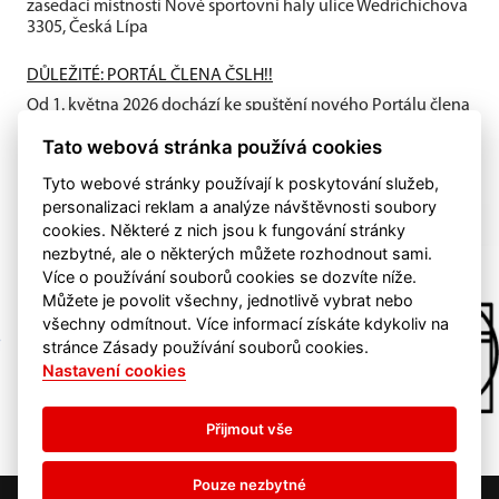
zasedací místnosti Nové sportovní haly ulice Wedrichichova
3305, Česká Lípa
DŮLEŽITÉ: PORTÁL ČLENA ČSLH!!
Od 1. května 2026 dochází ke spuštění nového Portálu člena
ČSLH, který zavádí individuální členství všech fyzických
Tato webová stránka používá cookies
osob...
Tyto webové stránky používají k poskytování služeb,
personalizaci reklam a analýze návštěvnosti soubory
cookies. Některé z nich jsou k fungování stránky
nezbytné, ale o některých můžete rozhodnout sami.
Více o používání souborů cookies se dozvíte níže.
Můžete je povolit všechny, jednotlivě vybrat nebo
všechny odmítnout. Více informací získáte kdykoliv na
stránce Zásady používání souborů cookies.
Nastavení cookies
Přijmout vše
Pouze nezbytné