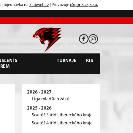
 a objednávka na
klubweb.cz
| Provozuje
eSports.cz, s.r.o.
SLENÍ S
TURNAJE
KIS
OREM
2026 - 2027
Liga mladších žáků
2025 - 2026
Soutěž 3.tříd Libereckého kraje
Soutěž 4.tříd Libereckého kraje