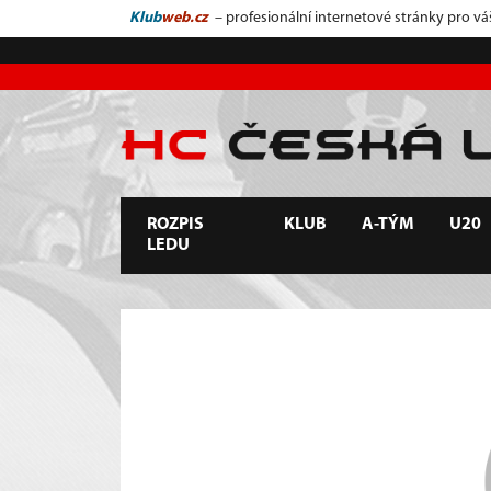
Klub
web.cz
– profesionální internetové stránky pro vá
ROZPIS
KLUB
A-TÝM
U20
LEDU