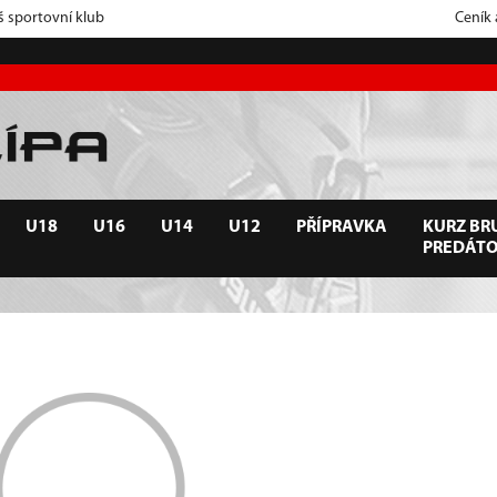
š sportovní klub
Ceník
U18
U16
U14
U12
PŘÍPRAVKA
KURZ BRU
PREDÁT