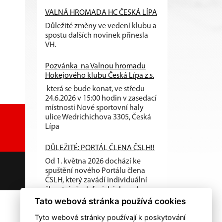
VALNÁ HROMADA HC ČESKÁ LÍPA
Důležité změny ve vedení klubu a
spostu dalších novinek přinesla
VH.
Pozvánka na Valnou hromadu
Hokejového klubu Česká Lípa z.s.
která se bude konat, ve středu
24.6.2026 v 15:00 hodin v zasedací
místnosti Nové sportovní haly
ulice Wedrichichova 3305, Česká
Lípa
DŮLEŽITÉ: PORTÁL ČLENA ČSLH!!
Od 1. května 2026 dochází ke
spuštění nového Portálu člena
ČSLH, který zavádí individuální
členství všech fyzických osob...
Tato webová stránka používá cookies
Tyto webové stránky používají k poskytování