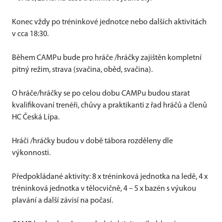
Konec vždy po tréninkové jednotce nebo dalších aktivitách
v cca 18:30.
Během CAMPu bude pro hráče /hráčky zajištěn kompletní
pitný režim, strava (svačina, oběd, svačina).
O hráče/hráčky se po celou dobu CAMPu budou starat
kvalifikovaní trenéři, chůvy a praktikanti z řad hráčů a členů
HC Česká Lípa.
Hráči /hráčky budou v době tábora rozděleny dle
výkonnosti.
Předpokládané aktivity: 8 x tréninková jednotka na ledě, 4 x
tréninková jednotka v tělocvičně, 4 – 5 x bazén s výukou
plavání a další závisí na počasí.