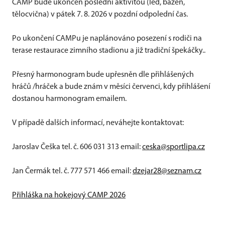
CAMP bude ukončen poslední aktivitou (led, bazén,
tělocvična) v pátek 7. 8. 2026 v pozdní odpolední čas.
Po ukončení CAMPu je naplánováno posezení s rodiči na
terase restaurace zimního stadionu a již tradiční špekáčky..
Přesný harmonogram bude upřesněn dle přihlášených
hráčů /hráček a bude znám v měsíci červenci, kdy přihlášení
dostanou harmonogram emailem.
V případě dalších informací, neváhejte kontaktovat:
Jaroslav Češka tel. č. 606 031 313 email:
ceska@sportlipa.cz
Jan Čermák tel. č. 777 571 466 email:
dzejar28@seznam.cz
Přihláška na hokejový CAMP 2026