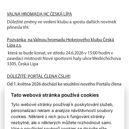
VALNÁ HROMADA HC ČESKÁ LÍPA
Důležité změny ve vedení klubu a spostu dalších novinek
přinesla VH.
Pozvánka na Valnou hromadu Hokejového klubu Česká
Lípa z.s.
která se bude konat, ve středu 24.6.2026 v 15:00 hodin v
zasedací místnosti Nové sportovní haly ulice Wedrichichova
3305, Česká Lípa
DŮLEŽITÉ: PORTÁL ČLENA ČSLH!!
Od 1. května 2026 dochází ke spuštění nového Portálu člena
ČSLH, který zavádí individuální členství všech fyzických
Tato webová stránka používá cookies
osob...
Tyto webové stránky používají k poskytování služeb,
personalizaci reklam a analýze návštěvnosti soubory
cookies. Některé z nich jsou k fungování stránky
nezbytné, ale o některých můžete rozhodnout sami.
Více o používání souborů cookies se dozvíte níže.