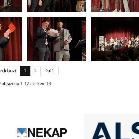
edchozí
1
2
Další
Zobrazeno 1–12 z celkem 13