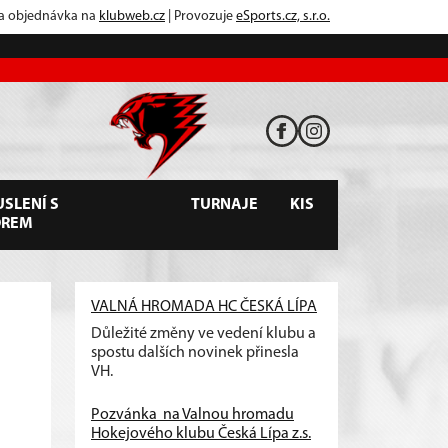
 a objednávka na
klubweb.cz
| Provozuje
eSports.cz, s.r.o.
SLENÍ S
TURNAJE
KIS
OREM
VALNÁ HROMADA HC ČESKÁ LÍPA
Důležité změny ve vedení klubu a
spostu dalších novinek přinesla
VH.
Pozvánka na Valnou hromadu
Hokejového klubu Česká Lípa z.s.