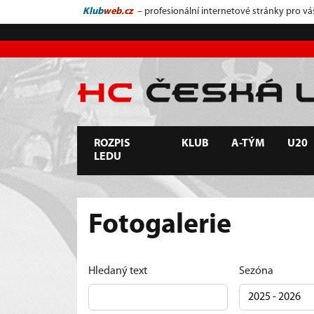
Klub
web.cz
– profesionální internetové stránky pro vá
ROZPIS
KLUB
A-TÝM
U20
LEDU
Fotogalerie
Hledaný text
Sezóna