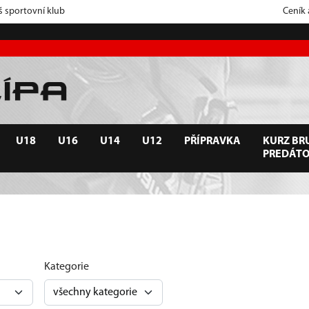
š sportovní klub
Ceník
U18
U16
U14
U12
PŘÍPRAVKA
KURZ BRU
PREDÁT
Kategorie