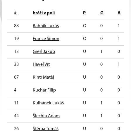
#
hráči v poli
P
G
A
88
Bahník Lukáš
O
0
1
19
France Šimon
O
0
1
13
Grešl Jakub
U
1
0
38
Havel Vít
U
0
1
67
Kintr Matěj
U
0
0
4
Kuchár Filip
U
0
0
11
Kulhánek Lukáš
U
1
0
44
Šlechta Adam
U
1
0
26
Štěrba Tomáš
U
0
0