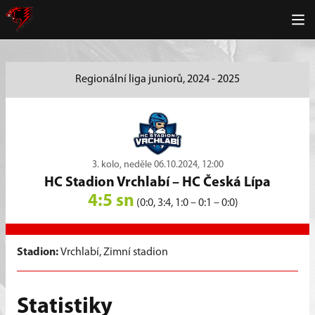
Regionální liga juniorů, 2024 - 2025
3. kolo, neděle 06.10.2024, 12:00
HC Stadion Vrchlabí
–
HC Česká Lípa
4:5 sn
(0:0, 3:4, 1:0 – 0:1 – 0:0)
Stadion:
Vrchlabí, Zimní stadion
Statistiky