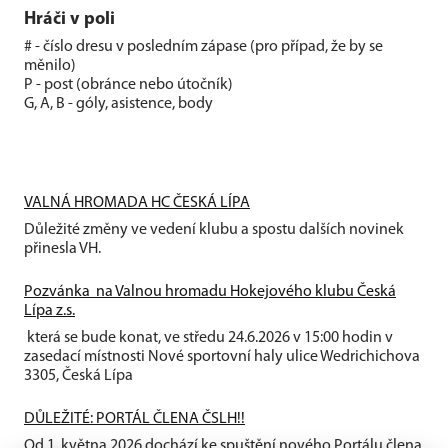
Hráči v poli
# - číslo dresu v posledním zápase (pro případ, že by se
měnilo)
P - post (obránce nebo útočník)
G, A, B - góly, asistence, body
VALNÁ HROMADA HC ČESKÁ LÍPA
Důležité změny ve vedení klubu a spostu dalších novinek
přinesla VH.
Pozvánka na Valnou hromadu Hokejového klubu Česká
Lípa z.s.
která se bude konat, ve středu 24.6.2026 v 15:00 hodin v
zasedací místnosti Nové sportovní haly ulice Wedrichichova
3305, Česká Lípa
DŮLEŽITÉ: PORTÁL ČLENA ČSLH!!
Od 1. května 2026 dochází ke spuštění nového Portálu člena