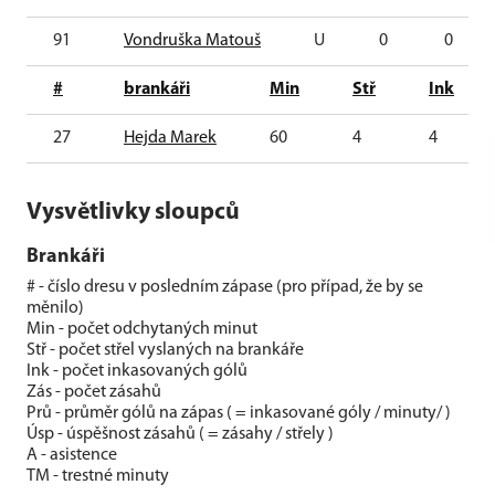
91
Vondruška Matouš
U
0
0
#
brankáři
Min
Stř
Ink
27
Hejda Marek
60
4
4
Vysvětlivky sloupců
Brankáři
# - číslo dresu v posledním zápase (pro případ, že by se
měnilo)
Min - počet odchytaných minut
Stř - počet střel vyslaných na brankáře
Ink - počet inkasovaných gólů
Zás - počet zásahů
Prů - průměr gólů na zápas ( = inkasované góly / minuty/ )
Úsp - úspěšnost zásahů ( = zásahy / střely )
A - asistence
TM - trestné minuty