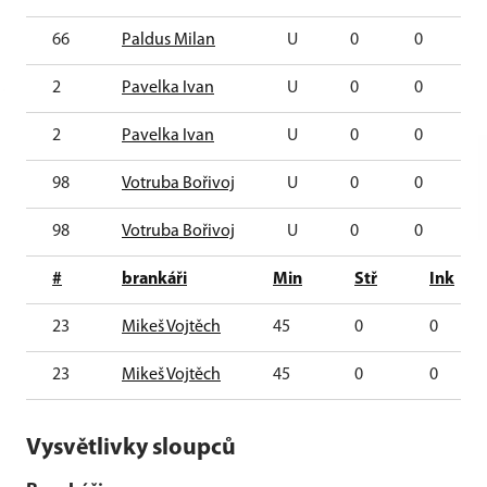
66
Paldus Milan
U
0
0
0
2
Pavelka Ivan
U
0
0
0
2
Pavelka Ivan
U
0
0
0
98
Votruba Bořivoj
U
0
0
0
98
Votruba Bořivoj
U
0
0
0
#
brankáři
Min
Stř
Ink
23
Mikeš Vojtěch
45
0
0
23
Mikeš Vojtěch
45
0
0
Vysvětlivky sloupců