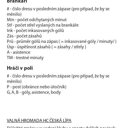
Brankáři
# - číslo dresu v posledním zápase (pro případ, že by se
měnilo)
Min - počet odchytaných minut
Stř - počet střel vyslaných na brankáře
Ink - počet inkasovaných gólů
Zás - počet zásahů
Prů - průměr gólů na zápas ( = inkasované góly / minuty/ )
Úsp - úspěšnost zásahů ( = zásahy / střely )
A - asistence
TM - trestné minuty
Hráči v poli
# - číslo dresu v posledním zápase (pro případ, že by se
měnilo)
P - post (obránce nebo útočník)
G, A, B - góly, asistence, body
VALNÁ HROMADA HC ČESKÁ LÍPA