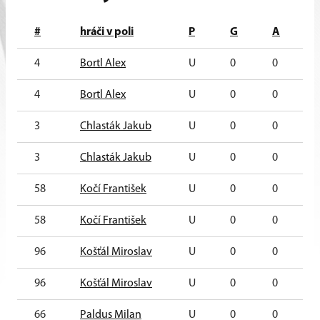
#
hráči v poli
P
G
A
4
Bortl Alex
U
0
0
0
4
Bortl Alex
U
0
0
0
3
Chlasták Jakub
U
0
0
0
3
Chlasták Jakub
U
0
0
0
58
Kočí František
U
0
0
0
58
Kočí František
U
0
0
0
96
Košťál Miroslav
U
0
0
0
96
Košťál Miroslav
U
0
0
0
66
Paldus Milan
U
0
0
0