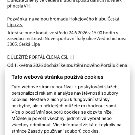
Důležité změny ve vedení klubu a spostu dalších novinek
přinesla VH.
Pozvánka na Valnou hromadu Hokejového klubu Česká
Lípa z.s.
která se bude konat, ve středu 24.6.2026 v 15:00 hodin v
zasedací místnosti Nové sportovní haly ulice Wedrichichova
3305, Česká Lípa
DŮLEŽITÉ: PORTÁL ČLENA ČSLH!!
Od 1. května 2026 dochází ke spuštění nového Portálu člena
ČSLH, který zavádí individuální členství všech fyzických
Tato webová stránka používá cookies
osob...
Tyto webové stránky používají k poskytování služeb,
personalizaci reklam a analýze návštěvnosti soubory
cookies. Některé z nich jsou k fungování stránky
nezbytné, ale o některých můžete rozhodnout sami.
Více o používání souborů cookies se dozvíte níže.
Můžete je povolit všechny, jednotlivě vybrat nebo
všechny odmítnout. Více informací získáte kdykoliv na
stránce Zásady používání souborů cookies.