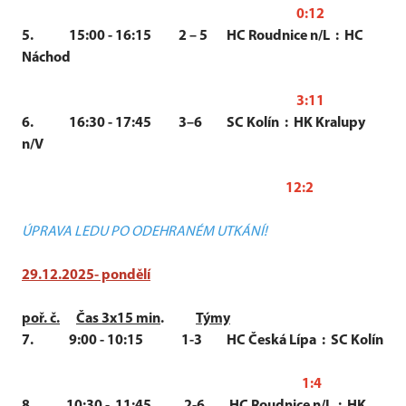
0:12
5. 15:00 - 16:15 2 – 5 HC Roudnice n/L : HC
Náchod
3:11
6. 16:30 - 17:45 3–6 SC Kolín : HK Kralupy
n/V
12:2
ÚPRAVA LEDU PO ODEHRANÉM UTKÁNÍ!
29.12.2025- pondělí
poř. č.
Čas 3x15 min
.
Týmy
7. 9:00 - 10:15 1-3 HC Česká Lípa : SC Kolín
1:4
8. 10:30 - 11:45 2-6 HC Roudnice n/L : HK