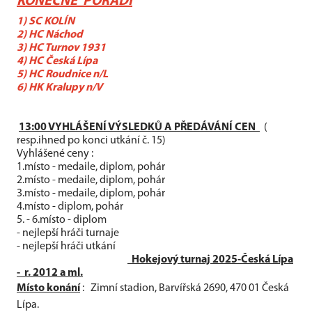
KONEČNÉ POŘADÍ
1) SC KOLÍN
2) HC Náchod
3) HC Turnov 1931
4) HC Česká Lípa
5) HC Roudnice n/L
6) HK Kralupy n/V
13:00 VYHLÁŠENÍ VÝSLEDKŮ A PŘEDÁVÁNÍ CEN
(
resp.ihned po konci utkání č. 15)
Vyhlášené ceny :
1.místo - medaile, diplom, pohár
2.místo - medaile, diplom, pohár
3.místo - medaile, diplom, pohár
4.místo - diplom, pohár
5. - 6.místo - diplom
- nejlepší hráči turnaje
- nejlepší hráči utkání
Hokejový turnaj 2025-Česká Lípa
- r. 2012 a ml.
Místo konání
: Zimní stadion, Barvířská 2690, 470 01 Česká
Lípa.