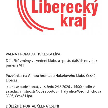
VALNÁ HROMADA HC ČESKÁ LÍPA
Důležité změny ve vedení klubu a spostu dalších novinek
přinesla VH.
Pozvánka na Valnou hromadu Hokejového klubu Česká
Lípa z.s.
která se bude konat, ve středu 24.6.2026 v 15:00 hodin v
zasedací místnosti Nové sportovní haly ulice Wedrichichova
3305, Česká Lípa
DŮLEŽITÉ: PORTÁL ČLENA ČSLH!!