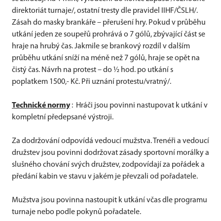
direktoriát turnaje/, ostatní tresty dle pravidel IIHF/ČSLH/.
Zásah do masky brankáře – přerušení hry. Pokud v průběhu
utkání jeden ze soupeřů prohrává o 7 gólů, zbývající část se
hraje na hrubý čas. Jakmile se brankový rozdíl v dalším
průběhu utkání sníží na méně než 7 gólů, hraje se opět na
čistý čas. Návrh na protest – do ½ hod. po utkání s
poplatkem 1500,- Kč. Při uznání protestu/vratný/.
Technické normy
: Hráči jsou povinni nastupovat k utkání v
kompletní předepsané výstroji.
Za dodržování odpovídá vedoucí mužstva. Trenéři a vedoucí
družstev jsou povinni dodržovat zásady sportovní morálky a
slušného chování svých družstev, zodpovídají za pořádek a
předání kabin ve stavu v jakém je převzali od pořadatele.
Mužstva jsou povinna nastoupit k utkání včas dle programu
turnaje nebo podle pokynů pořadatele.