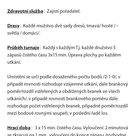
Zdravotní služba
: Zajistí pořadatel.
Dresy
: Každé mužstvo dvě sady dresů, tmavá/ hosté / –
světlá / domácí/.
Průběh turnaje
: Každý s každým T.j. každé družstvo 5
zápasů čistého času 3x15 min. Úprava plochy po každém
utkání.
Umístění se určí podle dosaženého počtu bodů /2-1-0/, v
případě rovnosti rozhoduje vzájemné utkání, dále brankový
poměr/rozdíl vstřelených a obdržených branek ve všech
utkáních/, v případě rovnosti brankového poměru dále
rozhoduje počet vstřelených branek, případně poměr/rozdíl
mezi bodově rovnými soupeři, v poslední řadě los.
Hrací doba
: 3 x 15 min. čistého času. Vyloučení: 2 minutová
se zkracují na 1 min., vyloučení do konce zápasu /rozhodne