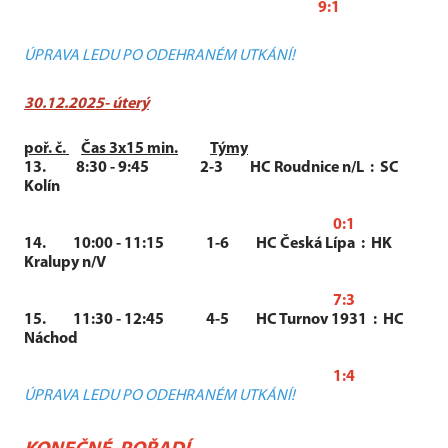
9:1
ÚPRAVA LEDU PO ODEHRANÉM UTKÁNÍ!
30.12.2025- úterý
poř. č.
Čas 3x15 min.
Týmy
13. 8:30 - 9:45 2-3 HC Roudnice n/L :
SC
Kolín
0:1
14. 10:00 - 11:15 1-6 HC Česká Lípa :
HK
Kralupy n/V
7:3
15. 11:30 - 12:45 4-5 HC Turnov 1931 :
HC
Náchod
1:4
ÚPRAVA LEDU PO ODEHRANÉM UTKÁNÍ!