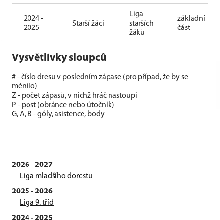
Liga
2024 -
základní
Starší žáci
starších
2025
část
žáků
Vysvětlivky sloupců
# - číslo dresu v posledním zápase (pro případ, že by se
měnilo)
Z - počet zápasů, v nichž hráč nastoupil
P - post (obránce nebo útočník)
G, A, B - góly, asistence, body
2026 - 2027
Liga mladšího dorostu
2025 - 2026
Liga 9. tříd
2024 - 2025