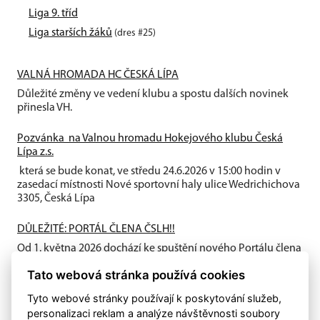
Liga 9. tříd
Liga starších žáků
(dres #25)
VALNÁ HROMADA HC ČESKÁ LÍPA
Důležité změny ve vedení klubu a spostu dalších novinek
přinesla VH.
Pozvánka na Valnou hromadu Hokejového klubu Česká
Lípa z.s.
která se bude konat, ve středu 24.6.2026 v 15:00 hodin v
zasedací místnosti Nové sportovní haly ulice Wedrichichova
3305, Česká Lípa
DŮLEŽITÉ: PORTÁL ČLENA ČSLH!!
Od 1. května 2026 dochází ke spuštění nového Portálu člena
ČSLH, který zavádí individuální členství všech fyzických
Tato webová stránka používá cookies
osob...
Tyto webové stránky používají k poskytování služeb,
personalizaci reklam a analýze návštěvnosti soubory