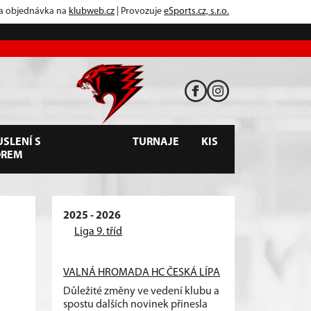
 a objednávka na
klubweb.cz
| Provozuje
eSports.cz, s.r.o.
SLENÍ S
TURNAJE
KIS
OREM
2025 - 2026
Liga 9. tříd
VALNÁ HROMADA HC ČESKÁ LÍPA
Důležité změny ve vedení klubu a
spostu dalších novinek přinesla