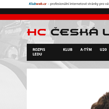
Klub
web.cz
– profesionální internetové stránky pro vá
ROZPIS
KLUB
A-TÝM
U20
LEDU