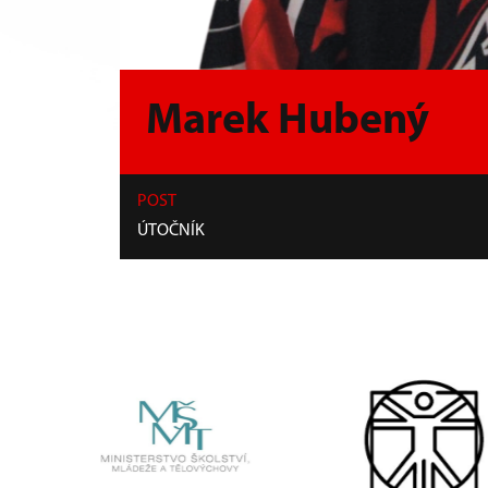
Marek Hubený
POST
ÚTOČNÍK