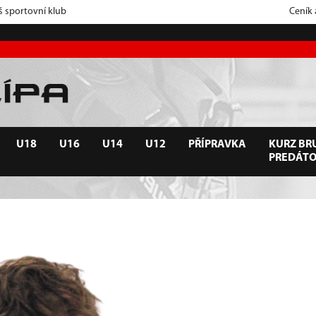
š sportovní klub
Ceník
U18
U16
U14
U12
PŘÍPRAVKA
KURZ BRU
PREDÁT