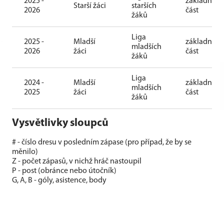
2025 -
základní
Starší žáci
starších
2026
část
žáků
Liga
2025 -
Mladší
základní
mladších
2026
žáci
část
žáků
Liga
2024 -
Mladší
základní
mladších
2025
žáci
část
žáků
Vysvětlivky sloupců
# - číslo dresu v posledním zápase (pro případ, že by se
měnilo)
Z - počet zápasů, v nichž hráč nastoupil
P - post (obránce nebo útočník)
G, A, B - góly, asistence, body