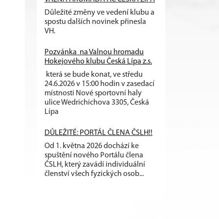
Důležité změny ve vedení klubu a
spostu dalších novinek přinesla
VH.
Pozvánka na Valnou hromadu
Hokejového klubu Česká Lípa z.s.
která se bude konat, ve středu
24.6.2026 v 15:00 hodin v zasedací
místnosti Nové sportovní haly
ulice Wedrichichova 3305, Česká
Lípa
DŮLEŽITÉ: PORTÁL ČLENA ČSLH!!
Od 1. května 2026 dochází ke
spuštění nového Portálu člena
ČSLH, který zavádí individuální
členství všech fyzických osob...