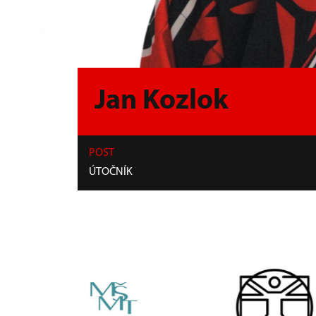
Jan Kozlok
POST
ÚTOČNÍK