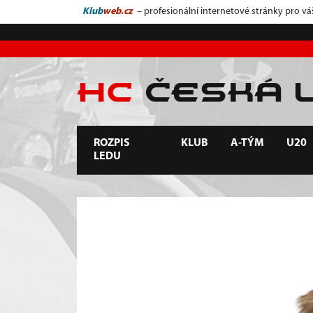
Klub
web.cz
– profesionální internetové stránky pro vá
ROZPIS
KLUB
A-TÝM
U20
LEDU