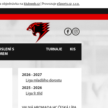
 a objednávka na
klubweb.cz
| Provozuje
eSports.cz, s.r.o.
SLENÍ S
TURNAJE
KIS
OREM
2026 - 2027
Liga mladšího dorostu
2025 - 2026
Liga 9. tříd
VALNÁ HROMADA HC ČESKÁ LÍPA