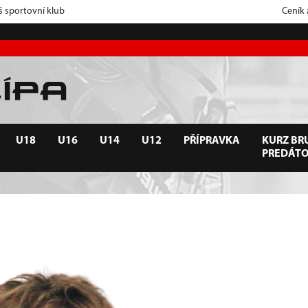
š sportovní klub
Ceník
U18
U16
U14
U12
PŘÍPRAVKA
KURZ BRU
PREDÁT