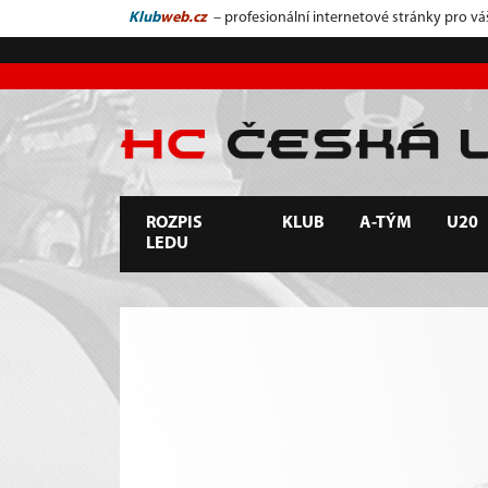
Klub
web.cz
– profesionální internetové stránky pro vá
ROZPIS
KLUB
A-TÝM
U20
LEDU