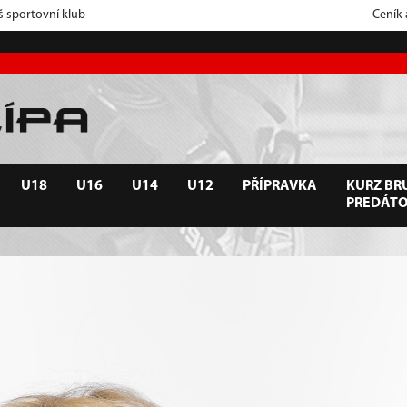
š sportovní klub
Ceník
U18
U16
U14
U12
PŘÍPRAVKA
KURZ BRU
PREDÁT