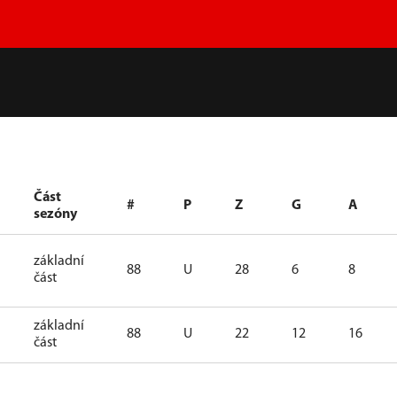
Část
#
P
Z
G
A
sezóny
základní
88
U
28
6
8
část
základní
88
U
22
12
16
část