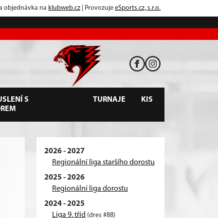
 a objednávka na
klubweb.cz
| Provozuje
eSports.cz, s.r.o.
SLENÍ S
TURNAJE
KIS
OREM
2026 - 2027
Regionální liga staršího dorostu
2025 - 2026
Regionální liga dorostu
2024 - 2025
Liga 9. tříd
(dres #88)