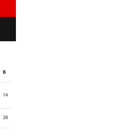
B
+
-
+/-
TM
14
0
0
0
0
28
0
0
0
0