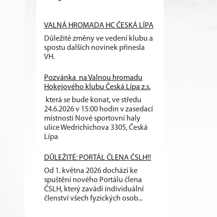
VALNÁ HROMADA HC ČESKÁ LÍPA
Důležité změny ve vedení klubu a
spostu dalších novinek přinesla
VH.
Pozvánka na Valnou hromadu
Hokejového klubu Česká Lípa z.s.
která se bude konat, ve středu
24.6.2026 v 15:00 hodin v zasedací
místnosti Nové sportovní haly
ulice Wedrichichova 3305, Česká
Lípa
DŮLEŽITÉ: PORTÁL ČLENA ČSLH!!
Od 1. května 2026 dochází ke
spuštění nového Portálu člena
ČSLH, který zavádí individuální
členství všech fyzických osob...