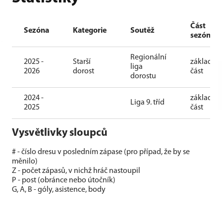
Část
Sezóna
Kategorie
Soutěž
sezóny
Regionální
2025 -
Starší
základní
liga
2026
dorost
část
dorostu
2024 -
základní
Liga 9. tříd
2025
část
Vysvětlivky sloupců
# - číslo dresu v posledním zápase (pro případ, že by se
měnilo)
Z - počet zápasů, v nichž hráč nastoupil
P - post (obránce nebo útočník)
G, A, B - góly, asistence, body