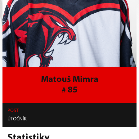
Matouš Mimra
85
#
POST
ÚTOČNÍK
Statistiky