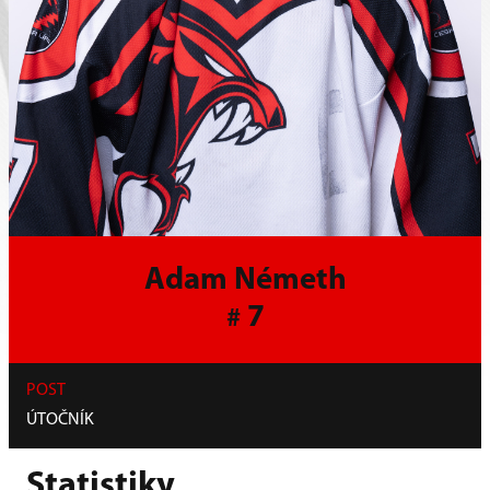
Adam Németh
7
#
POST
ÚTOČNÍK
Statistiky