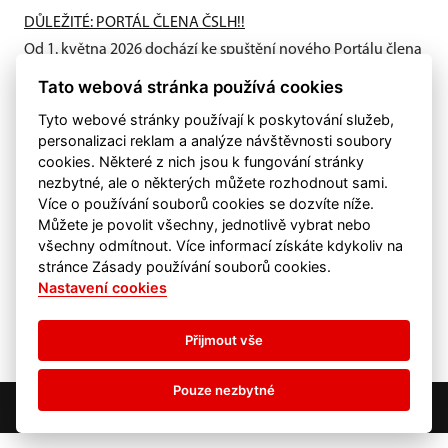
DŮLEŽITÉ: PORTÁL ČLENA ČSLH!!
Od 1. května 2026 dochází ke spuštění nového Portálu člena
ČSLH, který zavádí individuální členství všech fyzických
Tato webová stránka používá cookies
osob...
Tyto webové stránky používají k poskytování služeb,
personalizaci reklam a analýze návštěvnosti soubory
cookies. Některé z nich jsou k fungování stránky
nezbytné, ale o některých můžete rozhodnout sami.
Více o používání souborů cookies se dozvíte níže.
Můžete je povolit všechny, jednotlivě vybrat nebo
všechny odmítnout. Více informací získáte kdykoliv na
stránce Zásady používání souborů cookies.
Nastavení cookies
Přijmout vše
Pouze nezbytné
©
eSports s.r.o.
& HC Česká Lípa
Nastavení cookies
RSS