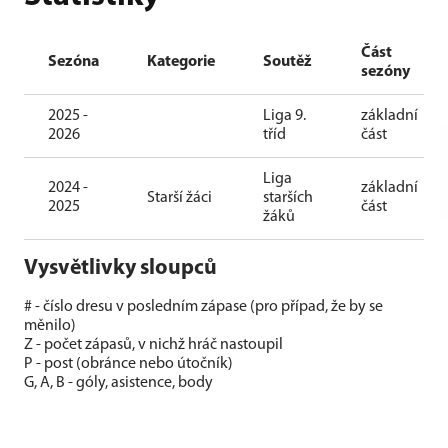
Část
Sezóna
Kategorie
Soutěž
sezóny
2025 -
Liga 9.
základní
2026
tříd
část
Liga
2024 -
základní
Starší žáci
starších
2025
část
žáků
Vysvětlivky sloupců
# - číslo dresu v posledním zápase (pro případ, že by se
měnilo)
Z - počet zápasů, v nichž hráč nastoupil
P - post (obránce nebo útočník)
G, A, B - góly, asistence, body