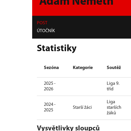
Adam Németh
POST
ÚTOČNÍK
Statistiky
Sezóna
Kategorie
Soutěž
2025 -
Liga 9.
2026
tříd
Liga
2024 -
Starší žáci
starších
2025
žáků
Vysvětlivky sloupců