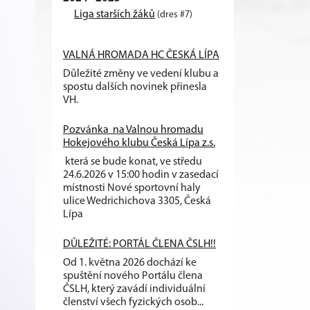
Liga starších žáků
(dres #7)
VALNÁ HROMADA HC ČESKÁ LÍPA
Důležité změny ve vedení klubu a
spostu dalších novinek přinesla
VH.
Pozvánka na Valnou hromadu
Hokejového klubu Česká Lípa z.s.
která se bude konat, ve středu
24.6.2026 v 15:00 hodin v zasedací
místnosti Nové sportovní haly
ulice Wedrichichova 3305, Česká
Lípa
DŮLEŽITÉ: PORTÁL ČLENA ČSLH!!
Od 1. května 2026 dochází ke
spuštění nového Portálu člena
ČSLH, který zavádí individuální
členství všech fyzických osob...