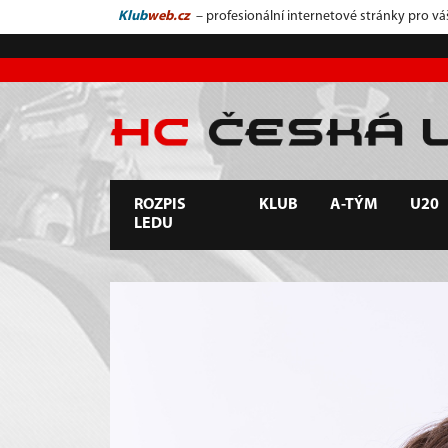
Klub
web.cz
– profesionální internetové stránky pro vá
ROZPIS
KLUB
A-TÝM
U20
LEDU