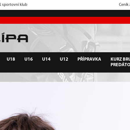
š sportovní klub
Ceník
U18
U16
U14
U12
PŘÍPRAVKA
KURZ BRU
PREDÁT