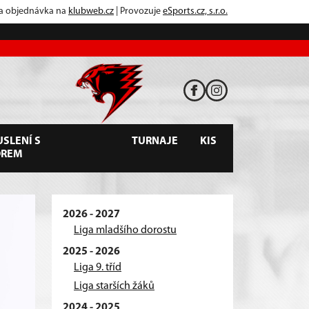
 a objednávka na
klubweb.cz
| Provozuje
eSports.cz, s.r.o.
SLENÍ S
TURNAJE
KIS
OREM
2026 - 2027
Liga mladšího dorostu
2025 - 2026
Liga 9. tříd
Liga starších žáků
2024 - 2025