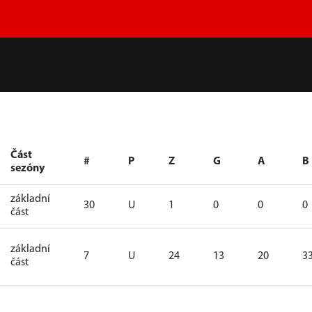
Část
#
P
Z
G
A
B
sezóny
základní
30
U
1
0
0
0
část
základní
7
U
24
13
20
3
část