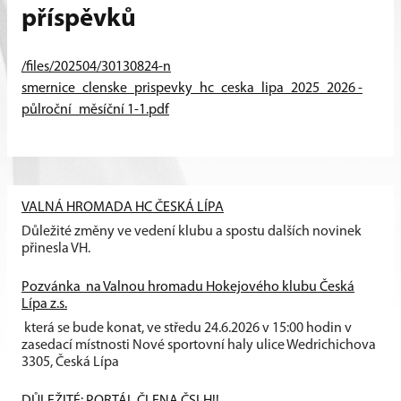
příspěvků
/files/202504/30130824-n
smernice_clenske_prispevky_hc_ceska_lipa_2025_2026 -
půlroční_měsíční 1-1.pdf
VALNÁ HROMADA HC ČESKÁ LÍPA
Důležité změny ve vedení klubu a spostu dalších novinek
přinesla VH.
Pozvánka na Valnou hromadu Hokejového klubu Česká
Lípa z.s.
která se bude konat, ve středu 24.6.2026 v 15:00 hodin v
zasedací místnosti Nové sportovní haly ulice Wedrichichova
3305, Česká Lípa