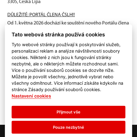
3305, Česká Lípa
DŮLEŽITÉ: PORTÁL ČLENA ČSLH!!
Od 1. května 2026 dochází ke spuštění nového Portálu člena
ČSLH, který zavádí individuální členství všech fyzických
Tato webová stránka používá cookies
osob...
Tyto webové stránky používají k poskytování služeb,
personalizaci reklam a analýze návštěvnosti soubory
cookies. Některé z nich jsou k fungování stránky
nezbytné, ale o některých můžete rozhodnout sami.
Více o používání souborů cookies se dozvíte níže.
Můžete je povolit všechny, jednotlivě vybrat nebo
všechny odmítnout. Více informací získáte kdykoliv na
stránce Zásady používání souborů cookies.
Nastavení cookies
Přijmout vše
Pouze nezbytné
©
eSports s.r.o.
& HC Česká Lípa
Nastavení cookies
RSS