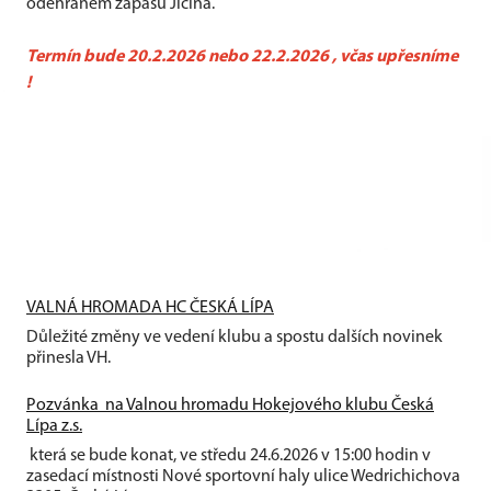
odehraném zápasu Jičína.
Termín bude 20.2.2026 nebo 22.2.2026 , včas upřesníme
!
VALNÁ HROMADA HC ČESKÁ LÍPA
Důležité změny ve vedení klubu a spostu dalších novinek
přinesla VH.
Pozvánka na Valnou hromadu Hokejového klubu Česká
Lípa z.s.
která se bude konat, ve středu 24.6.2026 v 15:00 hodin v
zasedací místnosti Nové sportovní haly ulice Wedrichichova