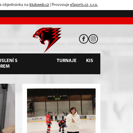
 a objednávka na
klubweb.cz
| Provozuje
eSports.cz, s.r.o.
SLENÍ S
TURNAJE
KIS
OREM