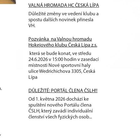
VALNÁ HROMADA HC ČESKÁ LÍPA
Důležité změny ve vedení klubu a
spostu dalších novinek přinesla
VH.
Pozvánka na Valnou hromadu
Hokejového klubu Česká Lípa z.s.
která se bude konat, ve středu
24.6.2026 v 15:00 hodin v zasedací
místnosti Nové sportovní haly
ulice Wedrichichova 3305, Česká
Lípa
.
DŮLEŽITÉ: PORTÁL ČLENA ČSLH!!
Od 1. května 2026 dochází ke
spuštění nového Portálu člena
ČSLH, který zavádí individuální
členství všech fyzických osob...
,