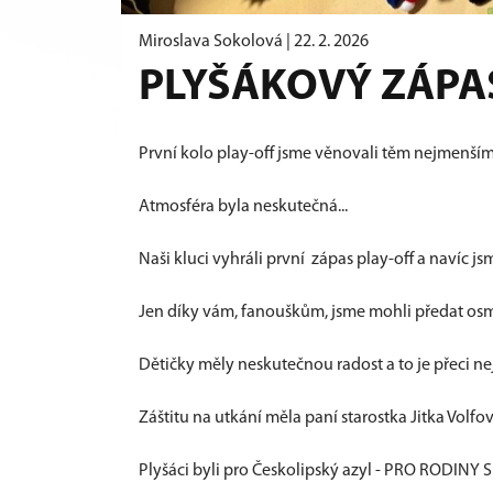
Miroslava Sokolová |
22. 2. 2026
PLYŠÁKOVÝ ZÁPAS
První kolo play-off jsme věnovali těm nejmenším
Atmosféra byla neskutečná...
Naši kluci vyhráli první zápas play-off a navíc 
Jen díky vám, fanouškům, jsme mohli předat osm
Dětičky měly neskutečnou radost a to je přeci nej
Záštitu na utkání měla paní starostka Jitka Volfo
Plyšáci byli pro Českolipský azyl - PRO RODINY S