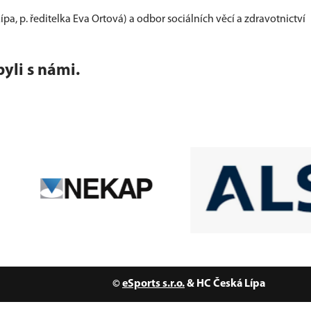
pa, p. ředitelka Eva Ortová) a odbor sociálních věcí a zdravotnictví
yli s námi.
©
eSports s.r.o.
& HC Česká Lípa