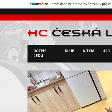
Klub
web.cz
– profesionální internetové stránky pro vá
ROZPIS
KLUB
A-TÝM
U20
LEDU