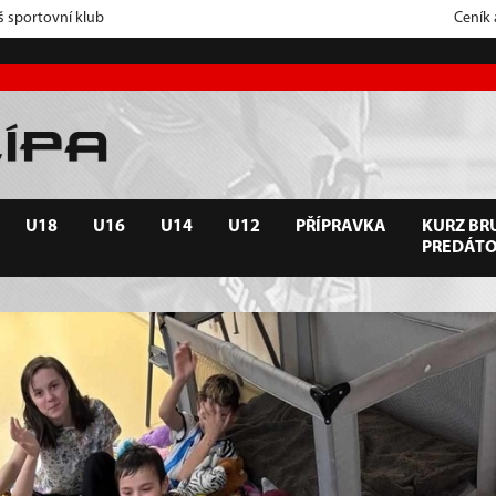
š sportovní klub
Ceník
U18
U16
U14
U12
PŘÍPRAVKA
KURZ BRU
PREDÁT