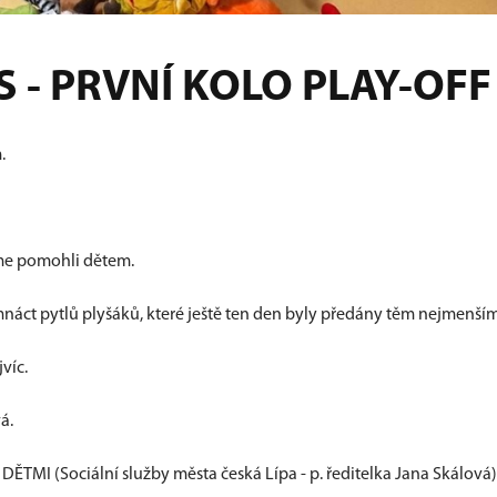
 - PRVNÍ KOLO PLAY-OFF
.
jsme pomohli dětem.
náct pytlů plyšáků, které ještě ten den byly předány těm nejmenším
víc.
vá.
 DĚTMI (Sociální služby města česká Lípa - p. ředitelka Jana Skálová)