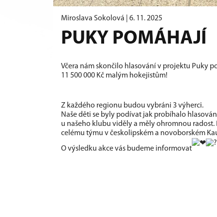
Miroslava Sokolová |
6. 11. 2025
PUKY POMÁHAJÍ
Včera nám skončilo hlasování v projektu Puky p
11 500 000 Kč malým hokejistům!
Z každého regionu budou vybráni 3 výherci.
Naše děti se byly podívat jak probíhalo hlasová
u našeho klubu viděly a měly ohromnou radost. 
celému týmu v českolipském a novoborském Kau
O výsledku akce vás budeme informovat