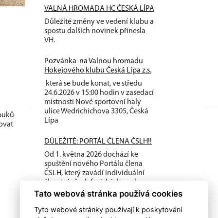
VALNÁ HROMADA HC ČESKÁ LÍPA
Důležité změny ve vedení klubu a
spostu dalších novinek přinesla
VH.
Pozvánka na Valnou hromadu
Hokejového klubu Česká Lípa z.s.
která se bude konat, ve středu
24.6.2026 v 15:00 hodin v zasedací
místnosti Nové sportovní haly
ulice Wedrichichova 3305, Česká
 puků
Lípa
ovat
DŮLEŽITÉ: PORTÁL ČLENA ČSLH!!
Od 1. května 2026 dochází ke
spuštění nového Portálu člena
ČSLH, který zavádí individuální
členství všech fyzických osob...
Tato webová stránka používá cookies
Tyto webové stránky používají k poskytování