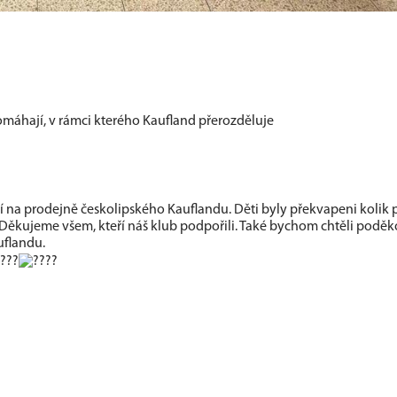
omáhají, v rámci kterého Kaufland přerozděluje
ní na prodejně českolipského Kauflandu. Děti byly překvapeni kolik
Děkujeme všem, kteří náš klub podpořili. Také bychom chtěli poděk
flandu.