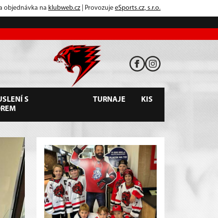
 a objednávka na
klubweb.cz
| Provozuje
eSports.cz, s.r.o.
SLENÍ S
TURNAJE
KIS
OREM