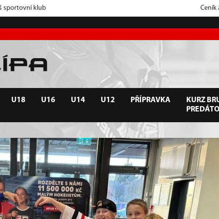
š sportovní klub
Ceník
U18
U16
U14
U12
PŘÍPRAVKA
KURZ BRU
PREDÁT