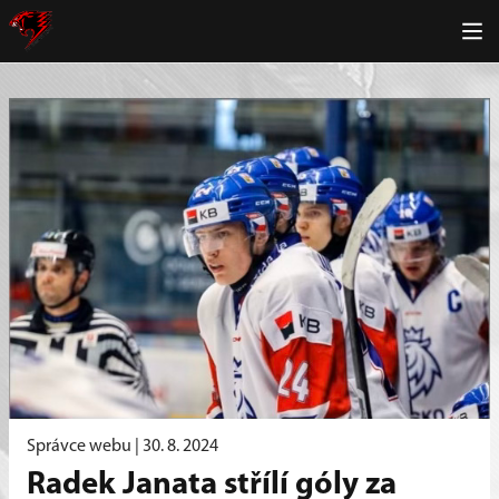
Správce webu |
30. 8. 2024
Radek Janata střílí góly za