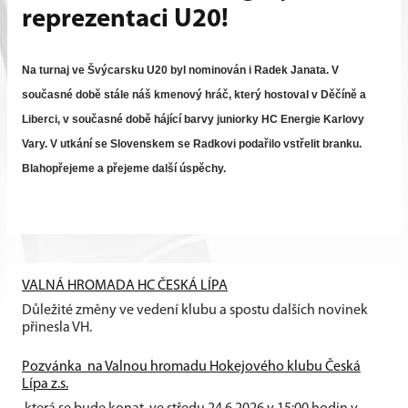
reprezentaci U20!
Na turnaj ve Švýcarsku U20 byl nominován i Radek Janata. V
současné době stále náš kmenový hráč, který hostoval v Děčíně a
Liberci, v současné době hájící barvy juniorky HC Energie Karlovy
Vary. V utkání se Slovenskem se Radkovi podařilo vstřelit branku.
Blahopřejeme a přejeme další úspěchy.
VALNÁ HROMADA HC ČESKÁ LÍPA
Důležité změny ve vedení klubu a spostu dalších novinek
přinesla VH.
Pozvánka na Valnou hromadu Hokejového klubu Česká
Lípa z.s.