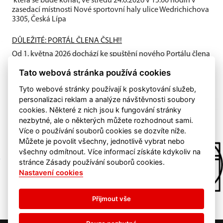
která se bude konat, ve středu 24.6.2026 v 15:00 hodin v
zasedací místnosti Nové sportovní haly ulice Wedrichichova
3305, Česká Lípa
DŮLEŽITÉ: PORTÁL ČLENA ČSLH!!
Od 1. května 2026 dochází ke spuštění nového Portálu člena
ČSLH, který zavádí individuální členství všech fyzických
Tato webová stránka používá cookies
osob...
Tyto webové stránky používají k poskytování služeb,
personalizaci reklam a analýze návštěvnosti soubory
cookies. Některé z nich jsou k fungování stránky
nezbytné, ale o některých můžete rozhodnout sami.
Více o používání souborů cookies se dozvíte níže.
Můžete je povolit všechny, jednotlivě vybrat nebo
všechny odmítnout. Více informací získáte kdykoliv na
stránce Zásady používání souborů cookies.
Nastavení cookies
Přijmout vše