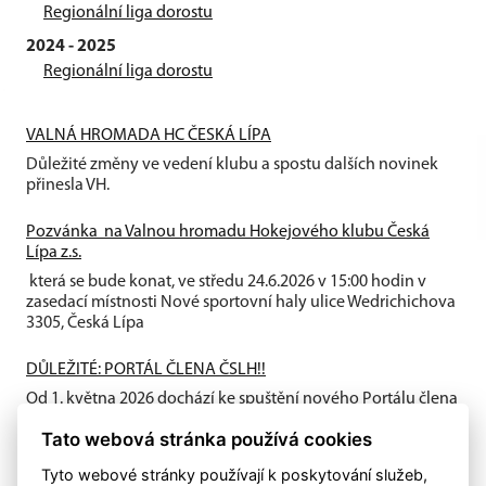
Regionální liga dorostu
2024 - 2025
Regionální liga dorostu
VALNÁ HROMADA HC ČESKÁ LÍPA
Důležité změny ve vedení klubu a spostu dalších novinek
přinesla VH.
Pozvánka na Valnou hromadu Hokejového klubu Česká
Lípa z.s.
která se bude konat, ve středu 24.6.2026 v 15:00 hodin v
zasedací místnosti Nové sportovní haly ulice Wedrichichova
3305, Česká Lípa
DŮLEŽITÉ: PORTÁL ČLENA ČSLH!!
Od 1. května 2026 dochází ke spuštění nového Portálu člena
ČSLH, který zavádí individuální členství všech fyzických
Tato webová stránka používá cookies
osob...
Tyto webové stránky používají k poskytování služeb,