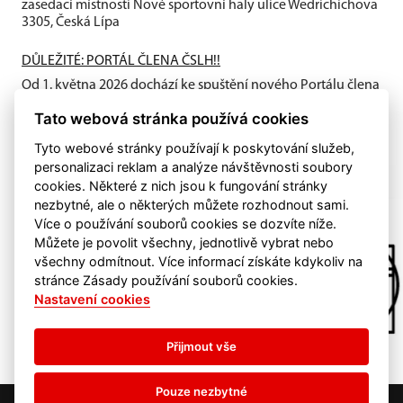
zasedací místnosti Nové sportovní haly ulice Wedrichichova
3305, Česká Lípa
DŮLEŽITÉ: PORTÁL ČLENA ČSLH!!
Od 1. května 2026 dochází ke spuštění nového Portálu člena
ČSLH, který zavádí individuální členství všech fyzických
Tato webová stránka používá cookies
osob...
Tyto webové stránky používají k poskytování služeb,
personalizaci reklam a analýze návštěvnosti soubory
cookies. Některé z nich jsou k fungování stránky
nezbytné, ale o některých můžete rozhodnout sami.
Více o používání souborů cookies se dozvíte níže.
Můžete je povolit všechny, jednotlivě vybrat nebo
všechny odmítnout. Více informací získáte kdykoliv na
stránce Zásady používání souborů cookies.
Nastavení cookies
Přijmout vše
Pouze nezbytné