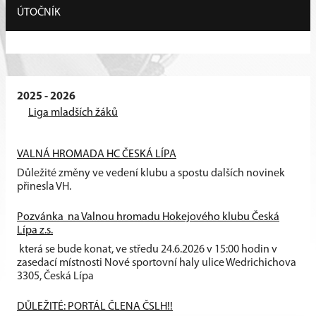
ÚTOČNÍK
2025 - 2026
Liga mladších žáků
VALNÁ HROMADA HC ČESKÁ LÍPA
Důležité změny ve vedení klubu a spostu dalších novinek
přinesla VH.
Pozvánka na Valnou hromadu Hokejového klubu Česká
Lípa z.s.
která se bude konat, ve středu 24.6.2026 v 15:00 hodin v
zasedací místnosti Nové sportovní haly ulice Wedrichichova
3305, Česká Lípa
DŮLEŽITÉ: PORTÁL ČLENA ČSLH!!