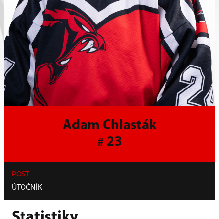
Adam Chlasták
23
#
POST
ÚTOČNÍK
Statistiky