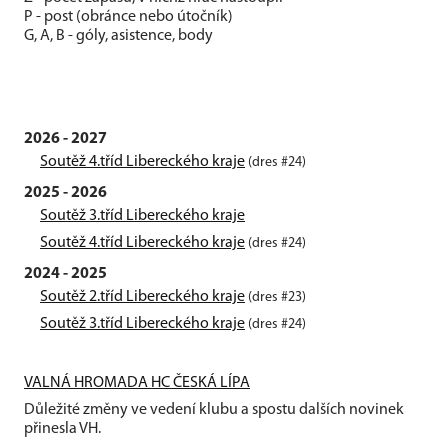
P - post (obránce nebo útočník)
G, A, B - góly, asistence, body
2026 - 2027
Soutěž 4.tříd Libereckého kraje
(dres #24)
2025 - 2026
Soutěž 3.tříd Libereckého kraje
Soutěž 4.tříd Libereckého kraje
(dres #24)
2024 - 2025
Soutěž 2.tříd Libereckého kraje
(dres #23)
Soutěž 3.tříd Libereckého kraje
(dres #24)
VALNÁ HROMADA HC ČESKÁ LÍPA
Důležité změny ve vedení klubu a spostu dalších novinek
přinesla VH.