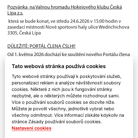
Pozvánka na Valnou hromadu Hokejového klubu Česká
Lípa z.s.
která se bude konat, ve středu 24.6.2026 v 15:00 hodin v
zasedací místnosti Nové sportovní haly ulice Wedrichichova
3305, Česká Lípa
DŮLEŽITÉ: PORTÁL ČLENA ČSLH!!
Od 1. května 2026 dochází ke spuštění nového Portálu člena
ČSLH, který zavádí individuální členství všech fyzických
Tato webová stránka používá cookies
osob...
Tyto webové stránky používají k poskytování služeb,
personalizaci reklam a analýze návštěvnosti soubory
cookies. Některé z nich jsou k fungování stránky
nezbytné, ale o některých můžete rozhodnout sami.
Více o používání souborů cookies se dozvíte níže.
Můžete je povolit všechny, jednotlivě vybrat nebo
všechny odmítnout. Více informací získáte kdykoliv na
stránce Zásady používání souborů cookies.
Nastavení cookies