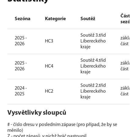
Část
Sezóna
Kategorie
Soutěž
sezóny
Soutěž 3.tříd
2025 -
základn
HC3
Libereckého
2026
část
kraje
Soutěž 4.tříd
2025 -
základn
HC4
Libereckého
2026
část
kraje
Soutěž 2.tříd
2024 -
základn
HC2
Libereckého
2025
část
kraje
Vysvětlivky sloupců
# - číslo dresu v posledním zápase (pro případ, že by se
měnilo)
Z - počet zápasů, v nichž hráč nastoupil