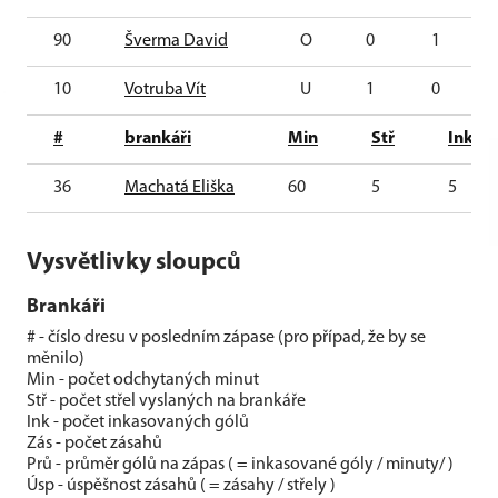
90
Šverma David
O
0
1
10
Votruba Vít
U
1
0
#
brankáři
Min
Stř
Ink
36
Machatá Eliška
60
5
5
Vysvětlivky sloupců
Brankáři
# - číslo dresu v posledním zápase (pro případ, že by se
měnilo)
Min - počet odchytaných minut
Stř - počet střel vyslaných na brankáře
Ink - počet inkasovaných gólů
Zás - počet zásahů
Prů - průměr gólů na zápas ( = inkasované góly / minuty/ )
Úsp - úspěšnost zásahů ( = zásahy / střely )