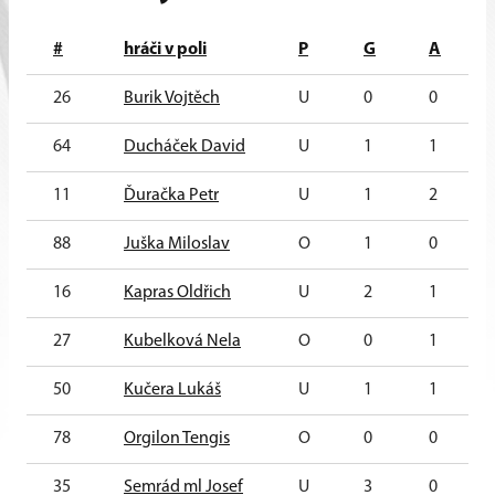
#
hráči v poli
P
G
A
26
Burik Vojtěch
U
0
0
64
Ducháček David
U
1
1
11
Ďuračka Petr
U
1
2
88
Juška Miloslav
O
1
0
16
Kapras Oldřich
U
2
1
27
Kubelková Nela
O
0
1
50
Kučera Lukáš
U
1
1
78
Orgilon Tengis
O
0
0
35
Semrád ml Josef
U
3
0