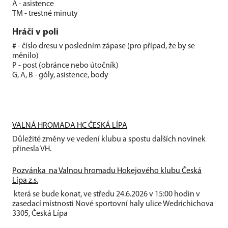
A - asistence
TM - trestné minuty
Hráči v poli
# - číslo dresu v posledním zápase (pro případ, že by se
měnilo)
P - post (obránce nebo útočník)
G, A, B - góly, asistence, body
VALNÁ HROMADA HC ČESKÁ LÍPA
Důležité změny ve vedení klubu a spostu dalších novinek
přinesla VH.
Pozvánka na Valnou hromadu Hokejového klubu Česká
Lípa z.s.
která se bude konat, ve středu 24.6.2026 v 15:00 hodin v
zasedací místnosti Nové sportovní haly ulice Wedrichichova
3305, Česká Lípa