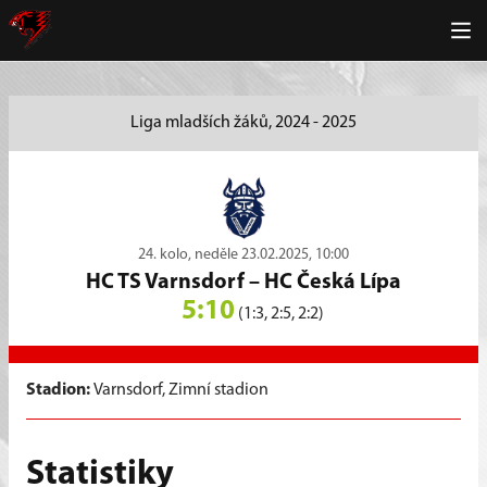
Liga mladších žáků, 2024 - 2025
24. kolo, neděle 23.02.2025, 10:00
HC TS Varnsdorf
–
HC Česká Lípa
5:10
(1:3, 2:5, 2:2)
Stadion:
Varnsdorf, Zimní stadion
Statistiky