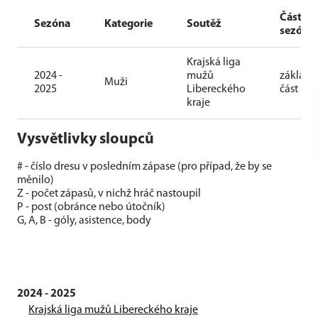
Část
Sezóna
Kategorie
Soutěž
sezóny
Krajská liga
2024 -
mužů
základn
Muži
2025
Libereckého
část
kraje
Vysvětlivky sloupců
# - číslo dresu v posledním zápase (pro případ, že by se
měnilo)
Z - počet zápasů, v nichž hráč nastoupil
P - post (obránce nebo útočník)
G, A, B - góly, asistence, body
2024 - 2025
Krajská liga mužů Libereckého kraje