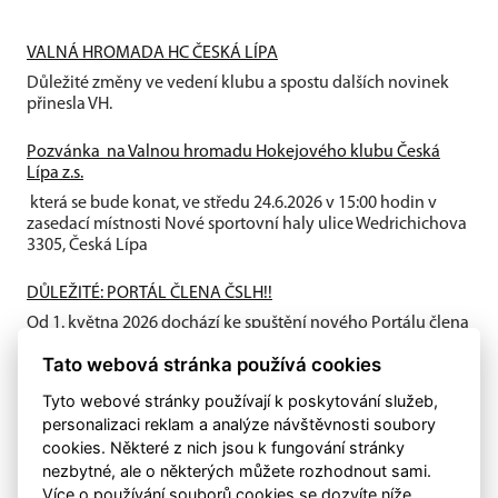
VALNÁ HROMADA HC ČESKÁ LÍPA
Důležité změny ve vedení klubu a spostu dalších novinek
přinesla VH.
Pozvánka na Valnou hromadu Hokejového klubu Česká
Lípa z.s.
která se bude konat, ve středu 24.6.2026 v 15:00 hodin v
zasedací místnosti Nové sportovní haly ulice Wedrichichova
3305, Česká Lípa
DŮLEŽITÉ: PORTÁL ČLENA ČSLH!!
Od 1. května 2026 dochází ke spuštění nového Portálu člena
ČSLH, který zavádí individuální členství všech fyzických
Tato webová stránka používá cookies
osob...
Tyto webové stránky používají k poskytování služeb,
personalizaci reklam a analýze návštěvnosti soubory
cookies. Některé z nich jsou k fungování stránky
nezbytné, ale o některých můžete rozhodnout sami.
Více o používání souborů cookies se dozvíte níže.