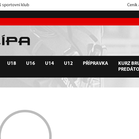
š sportovní klub
Ceník
U18
U16
U14
U12
PŘÍPRAVKA
KURZ BRU
PREDÁT