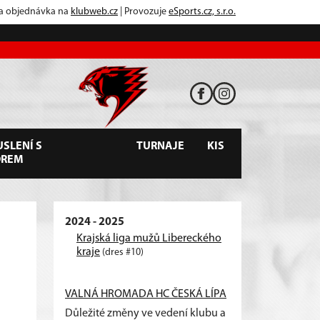
 a objednávka na
klubweb.cz
| Provozuje
eSports.cz, s.r.o.
SLENÍ S
TURNAJE
KIS
OREM
2024 - 2025
Krajská liga mužů Libereckého
kraje
(dres #10)
VALNÁ HROMADA HC ČESKÁ LÍPA
Důležité změny ve vedení klubu a