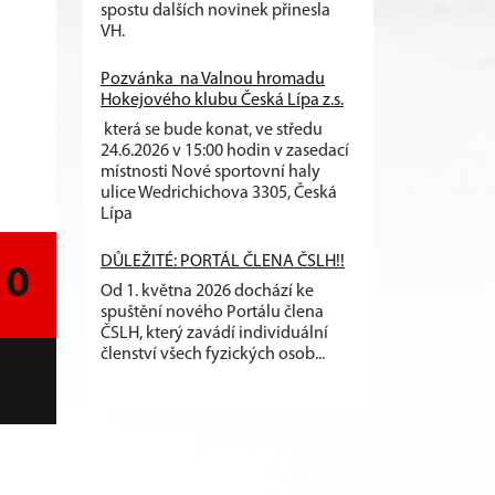
spostu dalších novinek přinesla
VH.
Pozvánka na Valnou hromadu
Hokejového klubu Česká Lípa z.s.
která se bude konat, ve středu
24.6.2026 v 15:00 hodin v zasedací
místnosti Nové sportovní haly
ulice Wedrichichova 3305, Česká
Lípa
DŮLEŽITÉ: PORTÁL ČLENA ČSLH!!
10
Od 1. května 2026 dochází ke
spuštění nového Portálu člena
ČSLH, který zavádí individuální
členství všech fyzických osob...