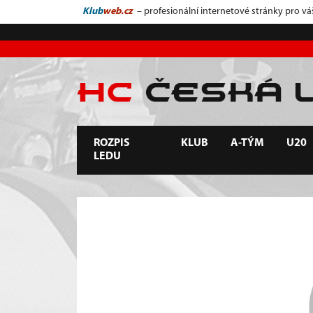
Klub
web.cz
– profesionální internetové stránky pro vá
ROZPIS
KLUB
A-TÝM
U20
LEDU