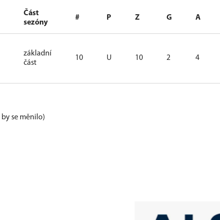
Část
#
P
Z
G
A
sezóny
základní
10
U
10
2
4
část
e by se měnilo)