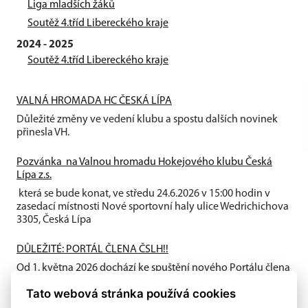
Liga mladších žáků
Soutěž 4.tříd Libereckého kraje
2024 - 2025
Soutěž 4.tříd Libereckého kraje
VALNÁ HROMADA HC ČESKÁ LÍPA
Důležité změny ve vedení klubu a spostu dalších novinek
přinesla VH.
Pozvánka na Valnou hromadu Hokejového klubu Česká
Lípa z.s.
která se bude konat, ve středu 24.6.2026 v 15:00 hodin v
zasedací místnosti Nové sportovní haly ulice Wedrichichova
3305, Česká Lípa
DŮLEŽITÉ: PORTÁL ČLENA ČSLH!!
Od 1. května 2026 dochází ke spuštění nového Portálu člena
ČSLH, který zavádí individuální členství všech fyzických
Tato webová stránka používá cookies
osob...