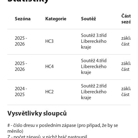
Část
Sezóna
Kategorie
Soutěž
sezóny
Soutěž 3.tříd
2025 -
základn
HC3
Libereckého
2026
část
kraje
Soutěž 4.tříd
2025 -
základn
HC4
Libereckého
2026
část
kraje
Soutěž 2.tříd
2024 -
základn
HC2
Libereckého
2025
část
kraje
Vysvětlivky sloupců
# - číslo dresu v posledním zápase (pro případ, že by se
měnilo)
Z - počet zápasů, v nichž hráč nastoupil