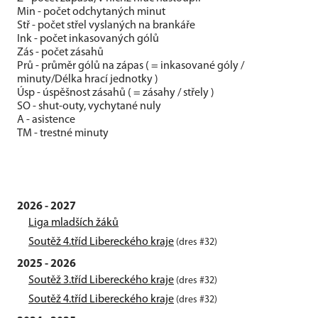
Min - počet odchytaných minut
Stř - počet střel vyslaných na brankáře
Ink - počet inkasovaných gólů
Zás - počet zásahů
Prů - průměr gólů na zápas ( = inkasované góly /
minuty/Délka hrací jednotky )
Úsp - úspěšnost zásahů ( = zásahy / střely )
SO - shut-outy, vychytané nuly
A - asistence
TM - trestné minuty
2026 - 2027
Liga mladších žáků
Soutěž 4.tříd Libereckého kraje
(dres #32)
2025 - 2026
Soutěž 3.tříd Libereckého kraje
(dres #32)
Soutěž 4.tříd Libereckého kraje
(dres #32)