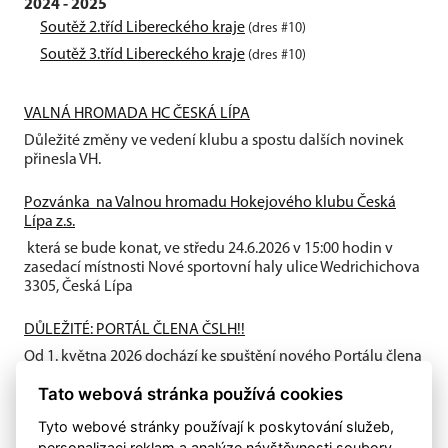
2024 - 2025
Soutěž 2.tříd Libereckého kraje
(dres #10)
Soutěž 3.tříd Libereckého kraje
(dres #10)
VALNÁ HROMADA HC ČESKÁ LÍPA
Důležité změny ve vedení klubu a spostu dalších novinek
přinesla VH.
Pozvánka na Valnou hromadu Hokejového klubu Česká
Lípa z.s.
která se bude konat, ve středu 24.6.2026 v 15:00 hodin v
zasedací místnosti Nové sportovní haly ulice Wedrichichova
3305, Česká Lípa
DŮLEŽITÉ: PORTÁL ČLENA ČSLH!!
Od 1. května 2026 dochází ke spuštění nového Portálu člena
ČSLH, který zavádí individuální členství všech fyzických
Tato webová stránka používá cookies
osob...
Tyto webové stránky používají k poskytování služeb,
personalizaci reklam a analýze návštěvnosti soubory