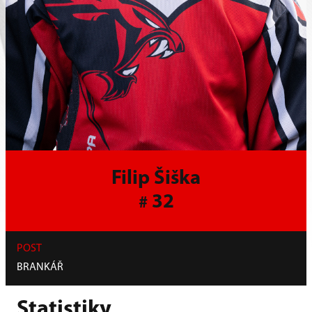
Filip Šiška
32
#
POST
BRANKÁŘ
Statistiky