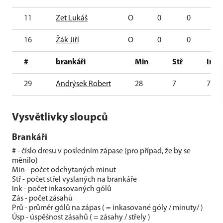
11
Zet Lukáš
O
0
0
0
16
Žák Jiří
O
0
0
0
#
brankáři
Min
Stř
Ink
29
Andrýsek Robert
28
7
7
Vysvětlivky sloupců
Brankáři
# - číslo dresu v posledním zápase (pro případ, že by se
měnilo)
Min - počet odchytaných minut
Stř - počet střel vyslaných na brankáře
Ink - počet inkasovaných gólů
Zás - počet zásahů
Prů - průměr gólů na zápas ( = inkasované góly / minuty/ )
Úsp - úspěšnost zásahů ( = zásahy / střely )