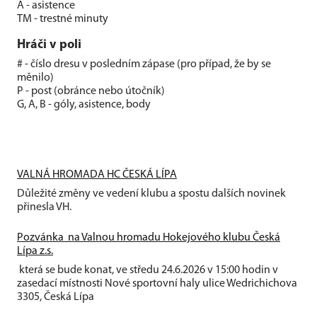
A - asistence
TM - trestné minuty
Hráči v poli
# - číslo dresu v posledním zápase (pro případ, že by se
měnilo)
P - post (obránce nebo útočník)
G, A, B - góly, asistence, body
VALNÁ HROMADA HC ČESKÁ LÍPA
Důležité změny ve vedení klubu a spostu dalších novinek
přinesla VH.
Pozvánka na Valnou hromadu Hokejového klubu Česká
Lípa z.s.
která se bude konat, ve středu 24.6.2026 v 15:00 hodin v
zasedací místnosti Nové sportovní haly ulice Wedrichichova
3305, Česká Lípa