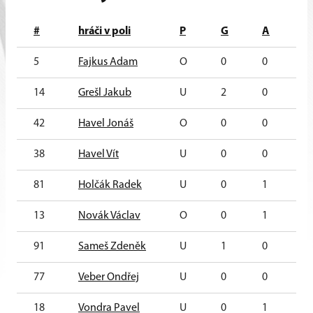
#
hráči v poli
P
G
A
B
5
Fajkus Adam
O
0
0
0
14
Grešl Jakub
U
2
0
2
42
Havel Jonáš
O
0
0
0
38
Havel Vít
U
0
0
0
81
Holčák Radek
U
0
1
1
13
Novák Václav
O
0
1
1
91
Sameš Zdeněk
U
1
0
1
77
Veber Ondřej
U
0
0
0
18
Vondra Pavel
U
0
1
1