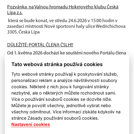
Pozvánka na Valnou hromadu Hokejového klubu Česká
Lípa z.s.
která se bude konat, ve středu 24.6.2026 v 15:00 hodin v
zasedací místnosti Nové sportovní haly ulice Wedrichichova
3305, Česká Lípa
DŮLEŽITÉ: PORTÁL ČLENA ČSLH!!
Od 1. května 2026 dochází ke spuštění nového Portálu člena
ČSLH, který zavádí individuální členství všech fyzických
Tato webová stránka používá cookies
osob...
Tyto webové stránky používají k poskytování služeb,
personalizaci reklam a analýze návštěvnosti soubory
cookies. Některé z nich jsou k fungování stránky
nezbytné, ale o některých můžete rozhodnout sami.
Více o používání souborů cookies se dozvíte níže.
Můžete je povolit všechny, jednotlivě vybrat nebo
všechny odmítnout. Více informací získáte kdykoliv na
stránce Zásady používání souborů cookies.
Nastavení cookies