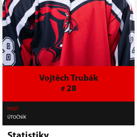
Vojtěch Trubák
28
#
POST
ÚTOČNÍK
Statistiky