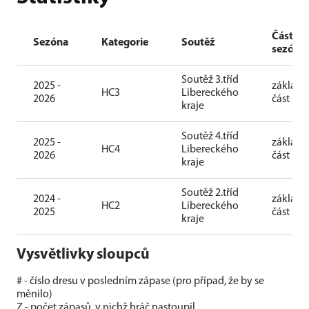
Část
Sezóna
Kategorie
Soutěž
sezóny
Soutěž 3.tříd
2025 -
základn
HC3
Libereckého
2026
část
kraje
Soutěž 4.tříd
2025 -
základn
HC4
Libereckého
2026
část
kraje
Soutěž 2.tříd
2024 -
základn
HC2
Libereckého
2025
část
kraje
Vysvětlivky sloupců
# - číslo dresu v posledním zápase (pro případ, že by se
měnilo)
Z - počet zápasů, v nichž hráč nastoupil