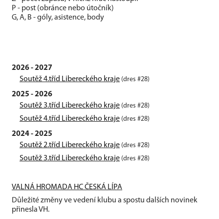
P - post (obránce nebo útočník)
G, A, B - góly, asistence, body
2026 - 2027
Soutěž 4.tříd Libereckého kraje
(dres #28)
2025 - 2026
Soutěž 3.tříd Libereckého kraje
(dres #28)
Soutěž 4.tříd Libereckého kraje
(dres #28)
2024 - 2025
Soutěž 2.tříd Libereckého kraje
(dres #28)
Soutěž 3.tříd Libereckého kraje
(dres #28)
VALNÁ HROMADA HC ČESKÁ LÍPA
Důležité změny ve vedení klubu a spostu dalších novinek
přinesla VH.