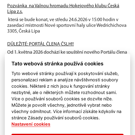
Pozvánka na Valnou hromadu Hokejového klubu Česká
Lípa z.s.
která se bude konat, ve středu 24.6.2026 v 15:00 hodin v
zasedací místnosti Nové sportovní haly ulice Wedrichichova
3305, Česká Lípa
DŮLEŽITÉ: PORTÁL ČLENA ČSLH!!
Od 1. května 2026 dochází ke spuštění nového Portálu člena
ČSLH, který zavádí individuální členství všech fyzických
Tato webová stránka používá cookies
osob...
Tyto webové stránky používají k poskytování služeb,
personalizaci reklam a analýze návštěvnosti soubory
cookies. Některé z nich jsou k fungování stránky
nezbytné, ale o některých můžete rozhodnout sami.
Více o používání souborů cookies se dozvíte níže.
Můžete je povolit všechny, jednotlivě vybrat nebo
všechny odmítnout. Více informací získáte kdykoliv na
stránce Zásady používání souborů cookies.
Nastavení cookies