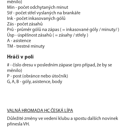
měnilo)
Min - počet odchytaných minut
Stř - počet střel vyslaných na brankáře
Ink - počet inkasovaných gólů
Zás - počet zásahů
Prů - průměr gólů na zápas ( = inkasované góly / minuty/ )
Úsp - úspěšnost zásahů ( = zásahy / střely )
A - asistence
TM - trestné minuty
Hráči v poli
# - číslo dresu v posledním zápase (pro případ, že by se
měnilo)
P - post (obránce nebo útočník)
G, A, B - góly, asistence, body
VALNÁ HROMADA HC ČESKÁ LÍPA
Důležité změny ve vedení klubu a spostu dalších novinek
přinesla VH.