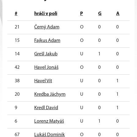
#
hráči v poli
P
G
A
21
Černý Adam
O
0
0
0
15
Fajkus Adam
O
0
0
0
14
Grešl Jakub
U
1
0
1
42
Havel Jonáš
O
0
0
0
38
Havel Vít
U
0
1
1
20
Kredba Jáchym
U
0
1
1
9
Kredl David
U
0
1
1
6
Lorenz Matyáš
U
1
0
1
67
Lukáš Dominik
O
0
0
0