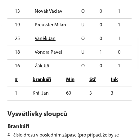
13
Novák Václav
O
0
1
1
19
Preussler Milan
U
0
1
1
25
Vaněk Jan
O
0
1
1
18
Vondra Pavel
U
1
0
1
16
Žák Jiří
O
0
1
1
#
brankáři
Min
Stř
Ink
Zá
1
Král Jan
60
3
3
0
Vysvětlivky sloupců
Brankáři
# - číslo dresu v posledním zápase (pro případ, že by se