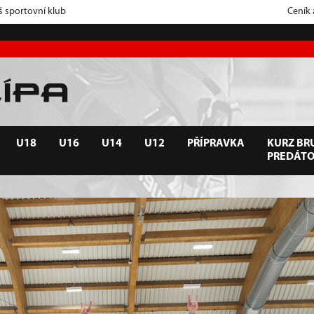
š sportovní klub
Ceník
U18
U16
U14
U12
PŘÍPRAVKA
KURZ BRU
PREDÁT