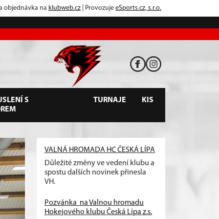
 a objednávka na
klubweb.cz
| Provozuje
eSports.cz, s.r.o.
SLENÍ S
TURNAJE
KIS
OREM
VALNÁ HROMADA HC ČESKÁ LÍPA
Důležité změny ve vedení klubu a
spostu dalších novinek přinesla
VH.
Pozvánka na Valnou hromadu
Hokejového klubu Česká Lípa z.s.