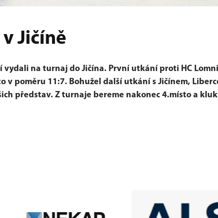
 v Jičíně
ší vydali na turnaj do Jičína. První utkání proti HC Lomn
o v poměru 11:7. Bohužel další utkání s Jičínem, Liber
šich představ. Z turnaje bereme nakonec 4.místo a klu