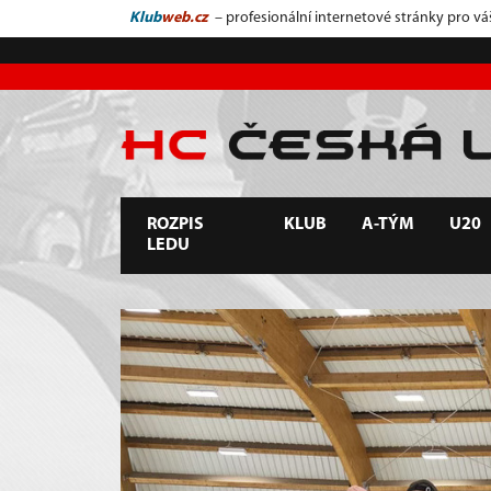
Klub
web.cz
– profesionální internetové stránky pro vá
ROZPIS
KLUB
A-TÝM
U20
LEDU